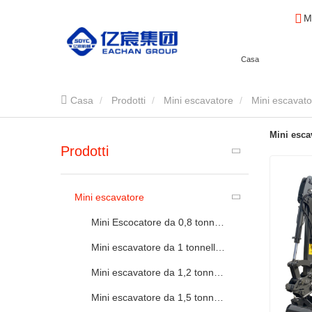
M
Casa
Casa
Prodotti
Mini escavatore
Mini escavato
Mini esca
Prodotti
Mini escavatore
Mini Escocatore da 0,8 tonnellate
Mini escavatore da 1 tonnellata
Mini escavatore da 1,2 tonnellate
Mini escavatore da 1,5 tonnellate