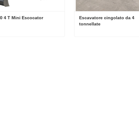
 4 T Mini Escocator
Escavatore cingolato da 4 
tonnellate
 4 T Mini Escocator
tta ora
Contatta ora