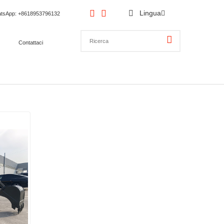
Lingua
tsApp
: +8618953796132
Contattaci