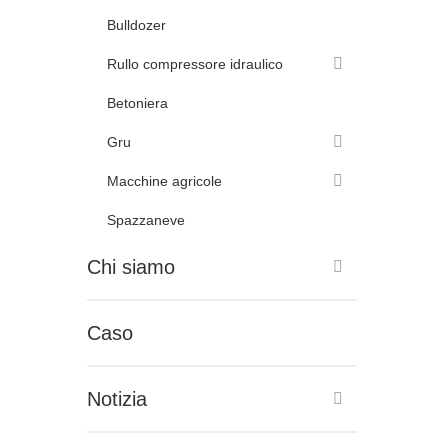
Bulldozer
Rullo compressore idraulico
Betoniera
Gru
Macchine agricole
Spazzaneve
Chi siamo
Caso
Notizia