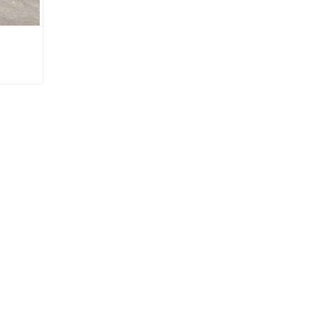
Escavatore cingolato da 4 tonnellate