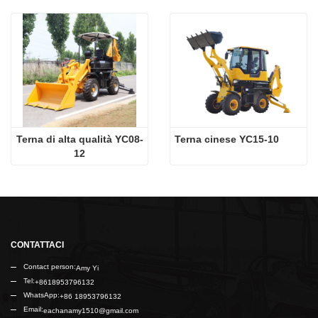
Terna di alta qualità YC08-
Terna cinese YC15-10
12
CONTATTACI
Contact person:
Amy Yi
Tel:
+8618953796132
WhatsApp:
+86 18953796132
Email:
eachanamy1510@gmail.com