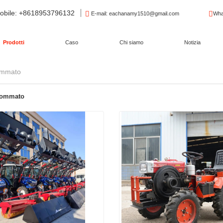
obile
: +8618953796132
E-mail
: eachanamy1510@gmail.com
Wha
Prodotti
Caso
Chi siamo
Notizia
ommato
 gommato