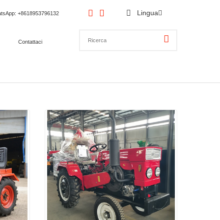
Lingua
tsApp
: +8618953796132
Contattaci