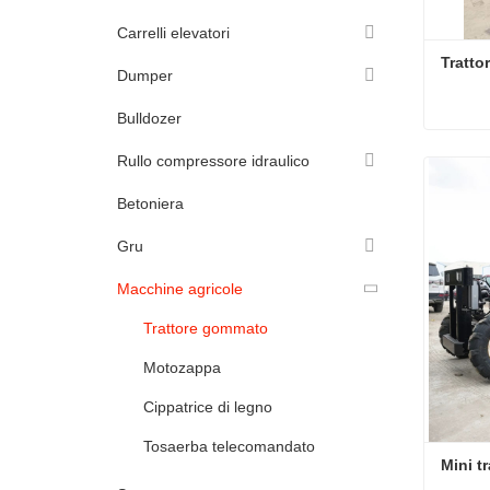
Carrelli elevatori
Tratto
Dumper
Bulldozer
Tratto
Rullo compressore idraulico
Conta
Betoniera
Gru
Macchine agricole
Trattore gommato
Motozappa
Cippatrice di legno
Tosaerba telecomandato
Mini tr