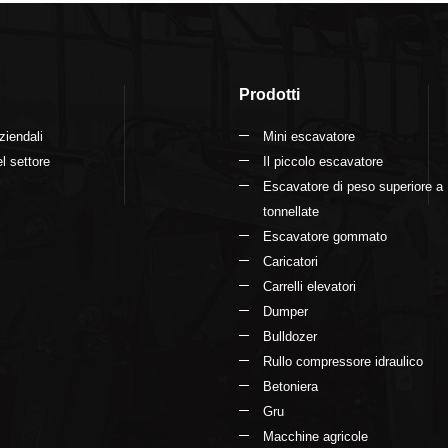
tta ora
Contatta ora
Prodotti
ziendali
Mini escavatore
l settore
Il piccolo escavatore
Escavatore di peso superiore a
tonnellate
Escavatore gommato
Caricatori
Carrelli elevatori
Dumper
Bulldozer
Rullo compressore idraulico
Betoniera
Gru
Macchine agricole