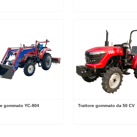
attore a 4 ruote
Il trattore più popolare
tta ora
Contatta ora
ore gommato YC-804
Trattore gommato da 50 CV
re gommato YC-804
Trattore gommato da 50 CV