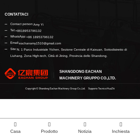
CONTATTACI
Contact person:
Amy Yi
Tel:
+8618953796132
WhatsApp:
+86 18953796132
Email:
eachanamy1510@gmail.com
Site:
N. 1 Parco Industriale Yichen, Sezione Centrale di Kaixuan, Sottodistretto di
Liuhang, Zona High-tech, Città di Jining, Provincia dello Shandong.
SHANGDONG EACHAN
MACHINERY GRUPPO CO.,LTD.
Copyright ©
Shandong Eachan Machinery Group Co.,Ltd.
Supporto Tecnico:HuaZhi
Casa
Prodotto
Notizia
Inchiesta