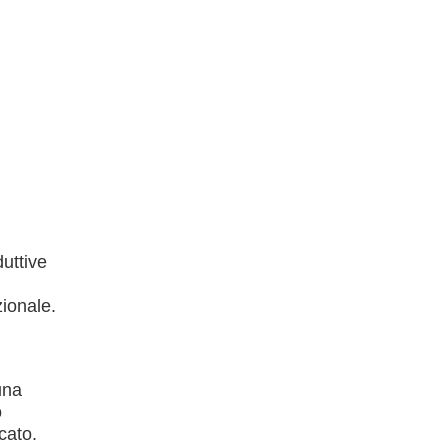
duttive
zionale.
una
o
cato.