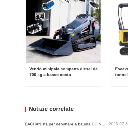
Vendo minipala compatta diesel da 
Escava
700 kg a basso costo
tonnel
Vendo minipala compatta diesel da 700 kg a basso costo
Contatta ora
Conta
Notizie correlate
2026-07-3
EACHAN sta per debuttare a bauma CHINA 2026, portando a Shanghai innovativi risultati nel campo delle macchine edili di piccole dimensioni