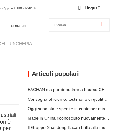
Lingua
tsApp
: +8618953796132
Contattaci
E DELL'UNGHERIA
Articoli popolari
EACHAN sta per debuttare a bauma CHINA 2026, portando a Shanghai innovativi risultati nel campo delle macchine edili di piccole dimensioni
Consegna efficiente, testimone di qualità: 14 mini escavatori da 1,8 tonnellate sono stati spediti con successo!
Oggi sono state spedite in container mini escavatrici da 1,2 tonnellate e 1,5 tonnellate
ustriali
Made in China riconosciuto nuovamente dal mercato tedesco: caricatore telescopico YC-180T, molto apprezzato dai clienti
on è
Il Gruppo Shandong Eacan brilla alla mostra ungherese
e per