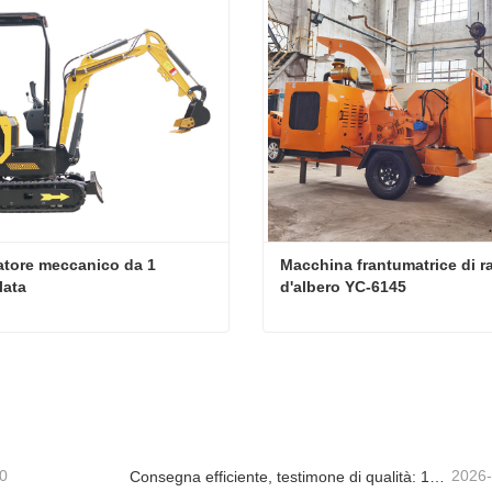
tore meccanico da 1 
Macchina frantumatrice di ra
lata
d'albero YC-6145
Escavatore meccanico da 1 tonnellata
tta ora
Contatta ora
0
2026
Consegna efficiente, testimone di qualità: 14 mini escavatori da 1,8 tonnellate sono stati spediti con successo!