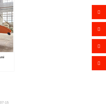
mi 
Macchina frantumatrice di rami d'albero YC-6145
-07-15