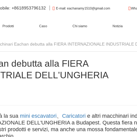
obile
: +8618953796132
E-mail
: eachanamy1510@gmail.com
Wha
Prodotti
Caso
Chi siamo
Notizia
cchinari Eachan debutta alla FIERA INTERNAZIONALE INDUSTRIAL
an debutta alla FIERA
TRIALE DELL'UNGHERIA
à la sua
mini escavatori
、
Caricatori
e altri macchinari ind
AZIONALE DELL'UNGHERIA a Budapest. Questa fiera n
stri prodotti e servizi, ma anche una mossa fondamental
archio.