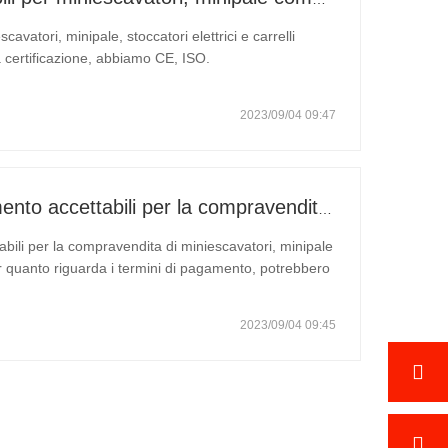
scavatori, minipale, stoccatori elettrici e carrelli
la certificazione, abbiamo CE, ISO.
2023/09/04 09:47
Quali sono i termini di pagamento accettabili per la compravendita di miniescavatori, minipale compatte e carrelli elevatori elettrici?
abili per la compravendita di miniescavatori, minipale
Per quanto riguarda i termini di pagamento, potrebbero
.
2023/09/04 09:45