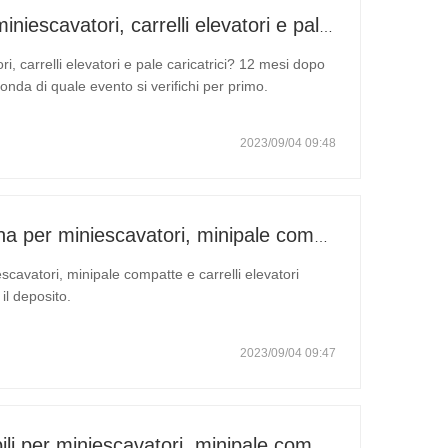
Quanto dura la garanzia su miniescavatori, carrelli elevatori e pale caricatrici?
, carrelli elevatori e pale caricatrici? 12 mesi dopo
onda di quale evento si verifichi per primo.
2023/09/04 09:48
Quali sono i tempi di consegna per miniescavatori, minipale compatte e carrelli elevatori elettrici?
cavatori, minipale compatte e carrelli elevatori
il deposito.
2023/09/04 09:47
Quali certificati sono disponibili per miniescavatori, minipale compatte, carrelli elevatori elettrici e carrelli elevatori elettrici?