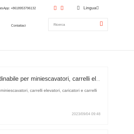
Lingua
tsApp
: +8618953796132
Contattaci
Qual è la quantità minima ordinabile per miniescavatori, carrelli elevatori, caricatori e carrelli elevatori?
niescavatori, carrelli elevatori, caricatori e carrelli
2023/09/04 09:48