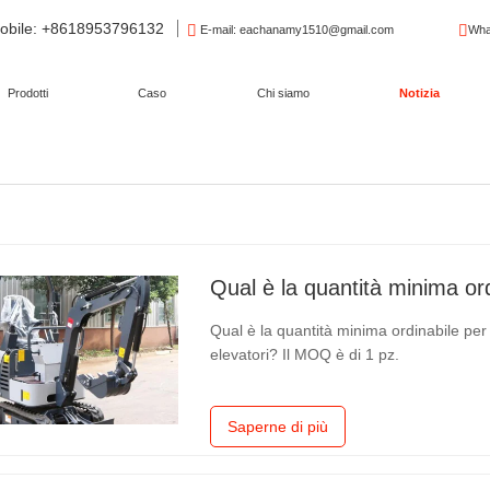
obile
: +8618953796132
E-mail
: eachanamy1510@gmail.com
Wha
Prodotti
Caso
Chi siamo
Notizia
Qual è la quantità minima ordinabile per mi
elevatori? Il MOQ è di 1 pz.
Saperne di più