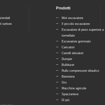
Prodotti
ziendali
Mini escavatore
l settore
Il piccolo escavatore
Escavatore di peso superiore a
tonnellate
Escavatore gommato
Caricatori
Carrelli elevatori
Dumper
Bulldozer
Rullo compressore idraulico
Betoniera
Gru
Macchine agricole
Spazzaneve
Di più