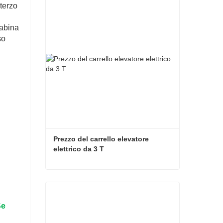
sterzo
l
cabina
so
Prezzo del carrello elevatore 
elettrico da 3 T
Prezzo del carrello elevatore elettrico da 3 T
Contatta ora
Se