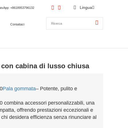
Lingua
tsApp
: +8618953796132
Contattaci
 con cabina di lusso chiusa
20
Pala gommata
– Potente, pulito e
0 combina accessori personalizzabili, una
patta, offrendo prestazioni eccezionali e
 chi desidera efficienza senza rinunciare al