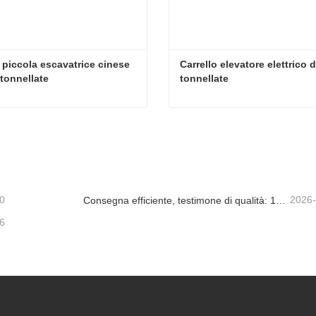
piccola escavatrice cinese 
Carrello elevatore elettrico d
 tonnellate
tonnellate
Nuova piccola escavatrice cinese da 1,8 tonnellate
tatta ora
Contatta ora
0
2026
Consegna efficiente, testimone di qualità: 14 mini escavatori da 1,8 tonnellate sono stati spediti con successo!
6