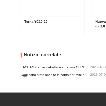
Terna YC10-20
Nuova 
da 1,8
Terna YC10-20
Contatta ora
Con
Notizie correlate
2026-07-3
EACHAN sta per debuttare a bauma CHINA 2026, portando a Shanghai innovativi risultati nel campo delle macchine edili di piccole dimensioni
2026-07-0
Oggi sono state spedite in container mini escavatrici da 1,2 tonnellate e 1,5 tonnellate