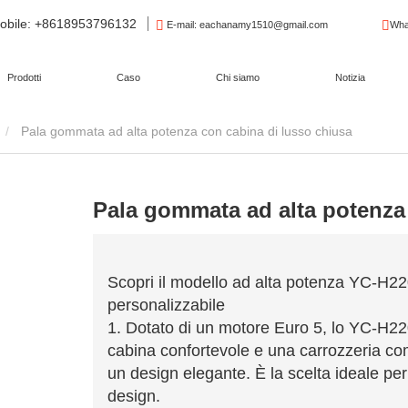
obile
: +8618953796132
E-mail
: eachanamy1510@gmail.com
Wha
Prodotti
Caso
Chi siamo
Notizia
Pala gommata ad alta potenza con cabina di lusso chiusa
Pala gommata ad alta potenza
Scopri il modello ad alta potenza YC-H2
personalizzabile
1. Dotato di un motore Euro 5, lo YC-H22
cabina confortevole e una carrozzeria com
un design elegante. È la scelta ideale per
design.