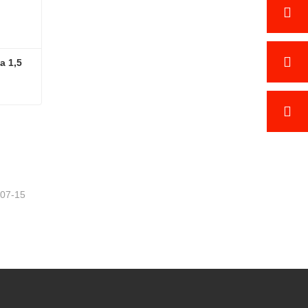
a 1,5 
Carrello elevatore elettrico da 1,5 tonnellate
-07-15