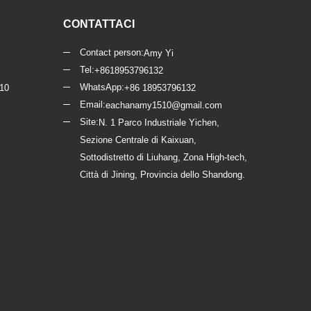
CONTATTACI
Contact person:
Amy Yi
Tel:
+8618953796132
WhatsApp:
 10
+86 18953796132
Email:
eachanamy1510@gmail.com
Site:
N. 1 Parco Industriale Yichen,
Sezione Centrale di Kaixuan,
Sottodistretto di Liuhang, Zona High-tech,
Città di Jining, Provincia dello Shandong.