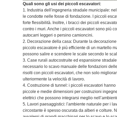
Quali sono gli usi dei piccoli escavatori:
1. Industria dell'ingegneria stradale municipale: nel
le condotte nelle fosse di fondazione. I piccoli esca
forte flessibilità. Inoltre, i bracci dei piccoli escav
contro i muri. Anche i piccoli escavatori sono più co
autocarri leggeri o persino camioncini.
2. Decorazione della casa: Durante la decorazione d
piccolo escavatore è più efficiente di un martello 
possono salire e scendere le scale secondo le scal
3. Case rurali autocostruite ed espansione stradale
necessario lo scavo manuale delle fondazioni delle 
risolti con piccoli escavatori, che non solo migliora
ulteriormente la velocità di lavoro.
4. Costruzione di tunnel: i piccoli escavatori hanno
piccole e medie dimensioni per costruzioni ingegneri
elettrici che possono integrarsi meglio nell’ambient
5. Lavori paesaggistici: l'ambiente naturale per i lav
circostante è spesso oscurata da alberi e colture. N
avvalersi di grandi macchinari per lo scavo e lo sca