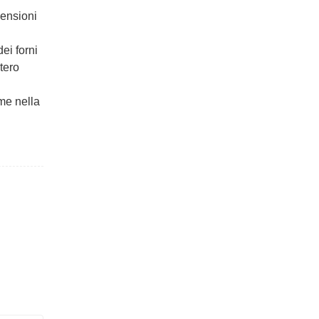
mensioni
dei forni
tero
ome nella