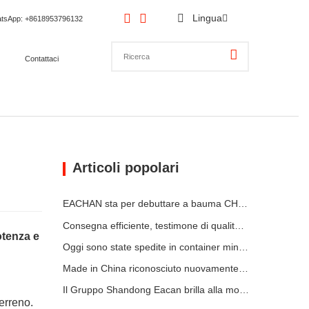
Lingua
tsApp
: +8618953796132
Contattaci
Articoli popolari
EACHAN sta per debuttare a bauma CHINA 2026, portando a Shanghai innovativi risultati nel campo delle macchine edili di piccole dimensioni
Consegna efficiente, testimone di qualità: 14 mini escavatori da 1,8 tonnellate sono stati spediti con successo!
otenza e
Oggi sono state spedite in container mini escavatrici da 1,2 tonnellate e 1,5 tonnellate
Made in China riconosciuto nuovamente dal mercato tedesco: caricatore telescopico YC-180T, molto apprezzato dai clienti
Il Gruppo Shandong Eacan brilla alla mostra ungherese
terreno.