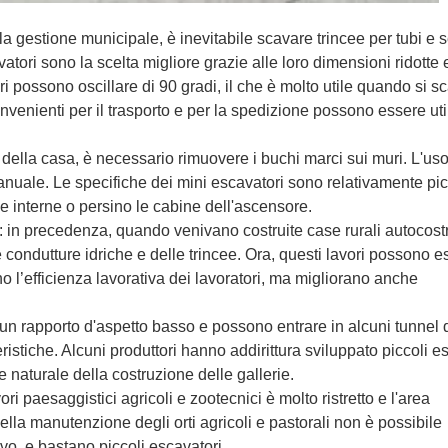
la gestione municipale, è inevitabile scavare trincee per tubi e s
vatori sono la scelta migliore grazie alle loro dimensioni ridotte 
atori possono oscillare di 90 gradi, il che è molto utile quando si s
nvenienti per il trasporto e per la spedizione possono essere util
ella casa, è necessario rimuovere i buchi marci sui muri. L'uso
manuale. Le specifiche dei mini escavatori sono relativamente pi
e interne o persino le cabine dell'ascensore.
: in precedenza, quando venivano costruite case rurali autocostr
condutture idriche e delle trincee. Ora, questi lavori possono e
no l’efficienza lavorativa dei lavoratori, ma migliorano anche
 un rapporto d'aspetto basso e possono entrare in alcuni tunnel 
stiche. Alcuni produttori hanno addirittura sviluppato piccoli e
e naturale della costruzione delle gallerie.
ori paesaggistici agricoli e zootecnici è molto ristretto e l'area
ella manutenzione degli orti agricoli e pastorali non è possibile
vo, e bastano piccoli escavatori.