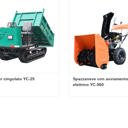
r cingolato YC-25
Spazzaneve con avviamento
elettrico YC-560
 cingolato YC-25
tta ora
Contatta ora