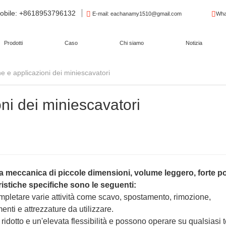
obile
: +8618953796132
E-mail
: eachanamy1510@gmail.com
Wha
Prodotti
Caso
Chi siamo
Notizia
he e applicazioni dei miniescavatori
oni dei miniescavatori
a meccanica di piccole dimensioni, volume leggero, forte p
ristiche specifiche sono le seguenti:
completare varie attività come scavo, spostamento, rimozione,
enti e attrezzature da utilizzare.
 ridotto e un'elevata flessibilità e possono operare su qualsiasi 