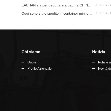
2026-07-3
EACHAN sta per debuttare a bauma CHINA 2026, portando a Shanghai innovativi risultati nel campo delle macchine edili di piccole dimensioni
2026-07-0
Oggi sono state spedite in container mini escavatrici da 1,2 tonnellate e 1,5 tonnellate
Chi siamo
Notizia
Onore
Notizie a
Profilo Aziendale
Novità de