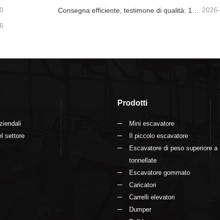
0
2026
Consegna efficiente, testimone di qualità: 14 mini escavatori da 1,8 tonnellate sono stati spediti con successo!
6
Prodotti
ziendali
Mini escavatore
l settore
Il piccolo escavatore
Escavatore di peso superiore a
tonnellate
Escavatore gommato
Caricatori
Carrelli elevatori
Dumper