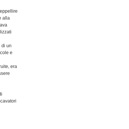
eppellire
e alla
cava
izzati
 di un
ccole e
uite, era
ssere
di
scavatori