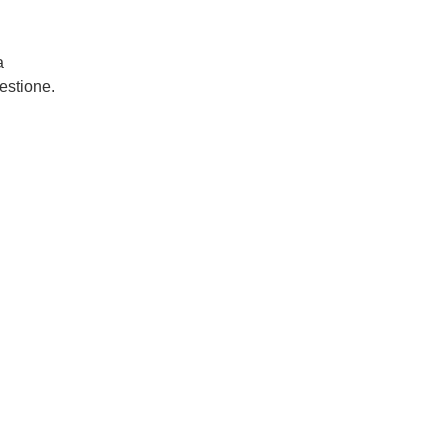
a
estione.