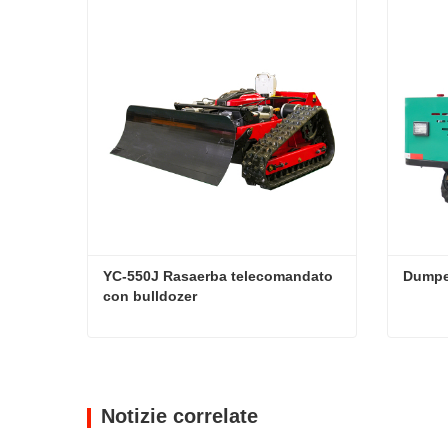
YC-550J Rasaerba telecomandato 
Dumpe
con bulldozer
YC-550J Rasaerba telecomandato con bulldozer
Dumper
Contatta ora
Conta
Notizie correlate